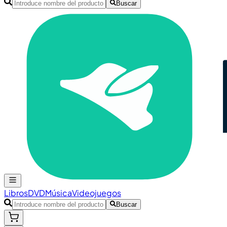
Buscar
Libros
DVD
Música
Videojuegos
Buscar