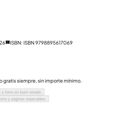
26
ISBN
:
ISBN 9798895617069
ío gratis siempre, sin importe mínimo.
s y lomo en buen estado.
 lomo y páginas impecables.