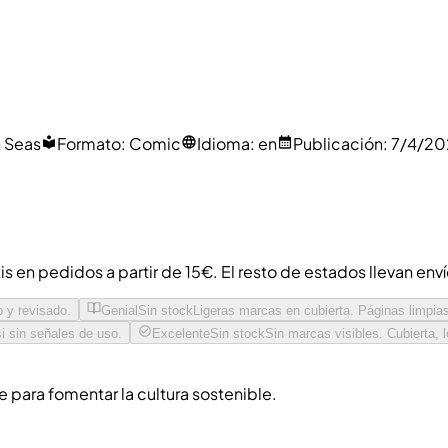
 Seas
Formato
:
Comic
Idioma
:
en
Publicación
:
7/4/20
s en pedidos a partir de 15€. El resto de estados llevan env
o y revisado.
Genial
Sin stock
Ligeras marcas en cubierta. Páginas limpia
i sin señales de uso.
Excelente
Sin stock
Sin marcas visibles. Cubierta,
para fomentar la cultura sostenible.