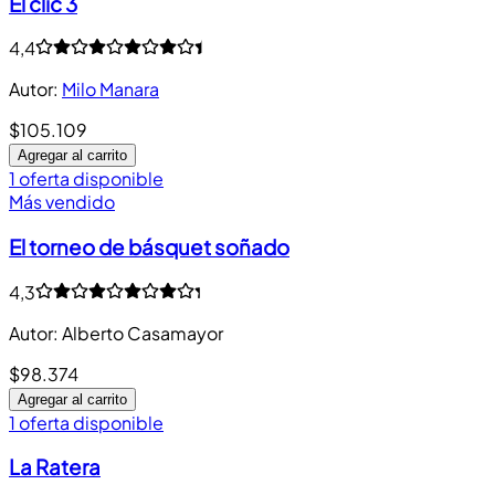
El clic 3
4,4
Autor
:
Milo Manara
$105.109
Agregar al carrito
1 oferta disponible
Más vendido
El torneo de básquet soñado
4,3
Autor
:
Alberto Casamayor
$98.374
Agregar al carrito
1 oferta disponible
La Ratera