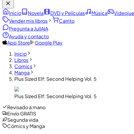
Inicio
Novela
DVD y Películas
Música
Videoju
Vender mis libros
Carrito
Pregunta a JulIA
IA
Ayuda y contacto
App Store
Google Play
Inicio
Libros
Comics
Manga
Plus Sized Elf: Second Helping Vol. 5
Plus Sized Elf: Second Helping Vol. 5
Revisado a mano
Envío GRATIS
Segunda vida
Cómics y Manga