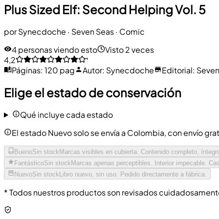
Plus Sized Elf: Second Helping Vol. 5
por
Synecdoche
·
Seven Seas
· Comic
4 personas viendo esto
Visto 2 veces
4,2
Páginas
:
120 pag
Autor
:
Synecdoche
Editorial
:
Seven
Elige el estado de conservación
Qué incluye cada estado
El estado Nuevo solo se envía a Colombia, con envío grati
Bueno
Sin stock
Marcas visibles en cubierta. Contenido completo, íntegr
Fantástico
Sin stock
Marcas apenas perceptibles. Interior impecable. Cas
Nuevo
Sin stock
Libro nuevo, sin uso. Pedido directamente a fábrica.
* Todos nuestros productos son revisados cuidadosamente 