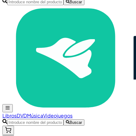
Buscar
Libros
DVD
Música
Videojuegos
Buscar