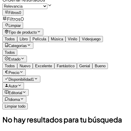
Filtros
0
Filtros
0
Limpiar
Tipo de producto
Todos
Libro
Película
Música
Vinilo
Videojuego
Categorías
Todos
Estado
Todos
Nuevo
Excelente
Fantástico
Genial
Bueno
Precio
Disponibilidad
1
Autor
Editorial
Idioma
Limpiar todo
No hay resultados para tu búsqueda