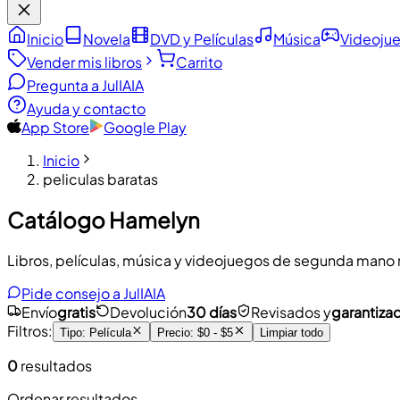
Inicio
Novela
DVD y Películas
Música
Videoju
Vender mis libros
Carrito
Pregunta a JulIA
IA
Ayuda y contacto
App Store
Google Play
Inicio
peliculas baratas
Catálogo Hamelyn
Libros, películas, música y videojuegos de segunda mano re
Pide consejo a JulIA
IA
Envío
gratis
Devolución
30 días
Revisados y
garantiza
Filtros
:
Tipo
:
Película
Precio
:
$0 - $5
Limpiar todo
0
resultados
Ordenar resultados