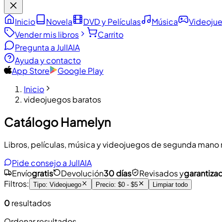
Inicio
Novela
DVD y Películas
Música
Videoju
Vender mis libros
Carrito
Pregunta a JulIA
IA
Ayuda y contacto
App Store
Google Play
Inicio
videojuegos baratos
Catálogo Hamelyn
Libros, películas, música y videojuegos de segunda mano re
Pide consejo a JulIA
IA
Envío
gratis
Devolución
30 días
Revisados y
garantiza
Filtros
:
Tipo
:
Videojuego
Precio
:
$0 - $5
Limpiar todo
0
resultados
Ordenar resultados