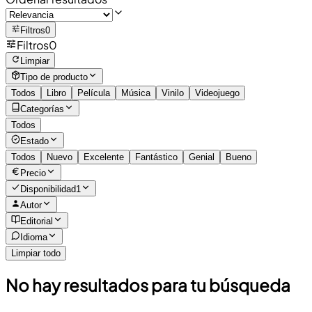
Filtros
0
Filtros
0
Limpiar
Tipo de producto
Todos
Libro
Película
Música
Vinilo
Videojuego
Categorías
Todos
Estado
Todos
Nuevo
Excelente
Fantástico
Genial
Bueno
Precio
Disponibilidad
1
Autor
Editorial
Idioma
Limpiar todo
No hay resultados para tu búsqueda