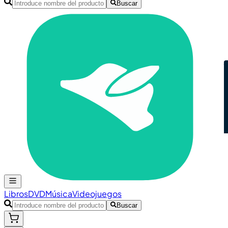
Buscar
Libros
DVD
Música
Videojuegos
Buscar