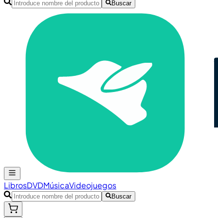
Buscar
Libros
DVD
Música
Videojuegos
Buscar