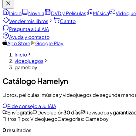
Inicio
Novela
DVD y Películas
Música
Videoju
Vender mis libros
Carrito
Pregunta a JulIA
IA
Ayuda y contacto
App Store
Google Play
Inicio
videojuegos
gameboy
Catálogo Hamelyn
Libros, películas, música y videojuegos de segunda mano re
Pide consejo a JulIA
IA
Envío
gratis
Devolución
30 días
Revisados y
garantiza
Filtros
:
Tipo
:
Videojuego
Categorías
:
Gameboy
0
resultados