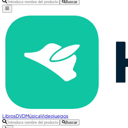
Buscar
Libros
DVD
Música
Videojuegos
Buscar