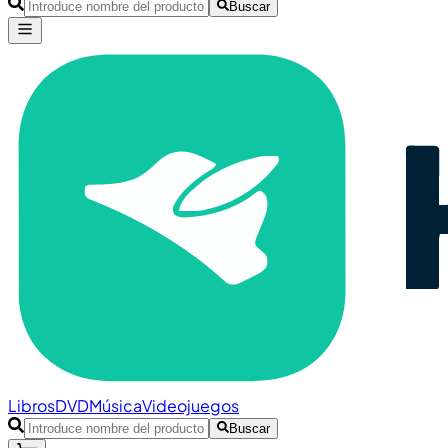
Buscar
Libros
DVD
Música
Videojuegos
Buscar