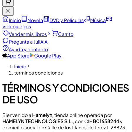
Inicio
Novela
DVD y Películas
Música
Videojuegos
Vender mis libros
Carrito
Pregunta a JulIA
IA
Ayuda y contacto
App Store
Google Play
Inicio
terminos condiciones
TÉRMINOS Y CONDICIONES
DE USO
Bienvenido a
Hamelyn
, tienda online operada por
HAMELYN TECHNOLOGIES S.L.
, con CIF
B01658244
y
domicilio social en Calle de los Llanos de Jerez 1, 28823,