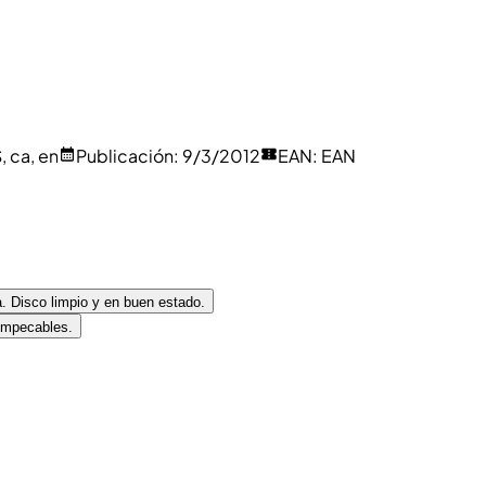
, ca, en
Publicación
:
9/3/2012
EAN
:
EAN
a. Disco limpio y en buen estado.
 impecables.