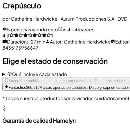
Crepúsculo
por
Catherine Hardwicke
·
Aurum Producciones S.A
· DVD
5 personas viendo esto
Visto 43 veces
4,3
Duración
:
127 min
Autor
:
Catherine Hardwicke
Editori
8435175956647
Elige el estado de conservación
Qué incluye cada estado
Bueno
Sin stock
Marcas visibles en caja o carátula. Disco revisado y fu
Fantástico
$66.918
Marcas apenas perceptibles. Disco y caja en estado 
* Todos nuestros productos son revisados cuidadosamente 
Garantía de calidad Hamelyn