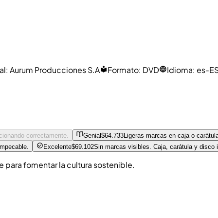
al
:
Aurum Producciones S.A
Formato
:
DVD
Idioma
:
es-ES
ncionando correctamente.
Genial
$64.733
Ligeras marcas en caja o carátul
impecable.
Excelente
$69.102
Sin marcas visibles. Caja, carátula y disco
para fomentar la cultura sostenible.