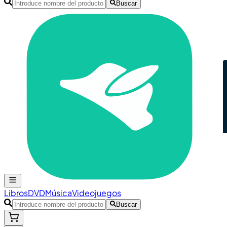
Buscar
Libros
DVD
Música
Videojuegos
Buscar