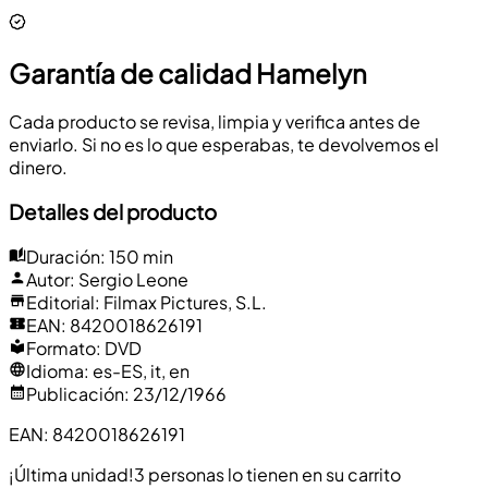
Garantía de calidad Hamelyn
Cada producto se revisa, limpia y verifica antes de
enviarlo. Si no es lo que esperabas, te devolvemos el
dinero.
Detalles del producto
Duración
:
150 min
Autor
:
Sergio Leone
Editorial
:
Filmax Pictures, S.L.
EAN
:
8420018626191
Formato
:
DVD
Idioma
:
es-ES, it, en
Publicación
:
23/12/1966
EAN
:
8420018626191
¡Última unidad!
3 personas lo tienen en su carrito