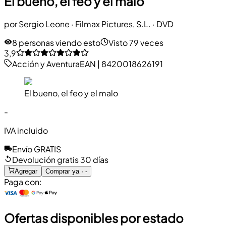
El bueno, el feo y el malo
por
Sergio Leone
·
Filmax Pictures, S.L.
· DVD
8 personas viendo esto
Visto 79 veces
3,9
Acción y Aventura
EAN
|
8420018626191
El bueno, el feo y el malo
-
IVA incluido
Envío GRATIS
Devolución gratis 30 días
Agregar
Comprar ya · -
Paga con:
Ofertas disponibles por estado