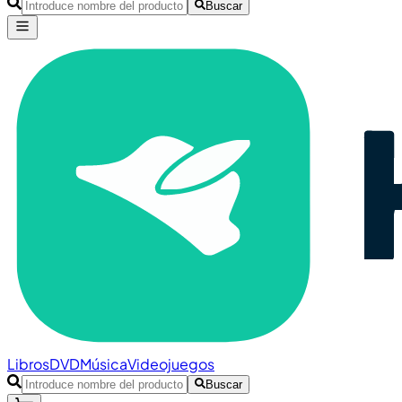
Buscar
Libros
DVD
Música
Videojuegos
Buscar