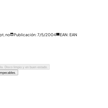
pt, no
Publicación
:
7/5/2004
EAN
:
EAN
la. Disco limpio y en buen estado.
 impecables.