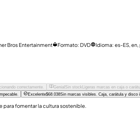
er Bros Entertainment
Formato
:
DVD
Idioma
:
es-ES, en, 
ncionando correctamente.
Genial
Sin stock
Ligeras marcas en caja o carátu
impecable.
Excelente
$68.038
Sin marcas visibles. Caja, carátula y disco
para fomentar la cultura sostenible.