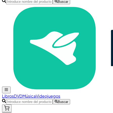
Buscar
Libros
DVD
Música
Videojuegos
Buscar