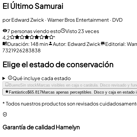
El Último Samurai
por
Edward Zwick
·
Warner Bros Entertainment
· DVD
7 personas viendo esto
Visto 23 veces
4,2
Duración
:
148 min
Autor
:
Edward Zwick
Editorial
:
Warn
7321926283838
Elige el estado de conservación
Qué incluye cada estado
Bueno
Sin stock
Marcas visibles en caja o carátula. Disco revisado y fu
Fantástico
$65.817
Marcas apenas perceptibles. Disco y caja en estado 
* Todos nuestros productos son revisados cuidadosamente 
Garantía de calidad Hamelyn