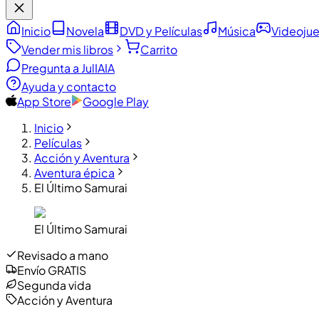
Inicio
Novela
DVD y Películas
Música
Videoju
Vender mis libros
Carrito
Pregunta a JulIA
IA
Ayuda y contacto
App Store
Google Play
Inicio
Películas
Acción y Aventura
Aventura épica
El Último Samurai
El Último Samurai
Revisado a mano
Envío GRATIS
Segunda vida
Acción y Aventura