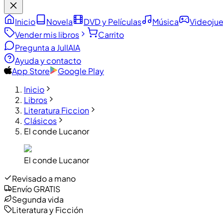
Inicio
Novela
DVD y Películas
Música
Videoju
Vender mis libros
Carrito
Pregunta a JulIA
IA
Ayuda y contacto
App Store
Google Play
Inicio
Libros
Literatura Ficcion
Clásicos
El conde Lucanor
El conde Lucanor
Revisado a mano
Envío GRATIS
Segunda vida
Literatura y Ficción