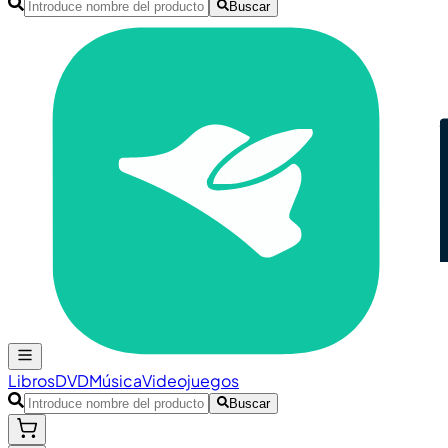
Buscar
Libros
DVD
Música
Videojuegos
Buscar