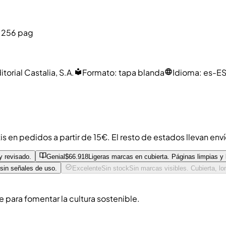
 256 pag
itorial Castalia, S.A.
Formato
:
tapa blanda
Idioma
:
es-E
s en pedidos a partir de 15€. El resto de estados llevan env
y revisado.
Genial
$66.918
Ligeras marcas en cubierta. Páginas limpias y
 sin señales de uso.
Excelente
Sin stock
Sin marcas visibles. Cubierta, l
para fomentar la cultura sostenible.