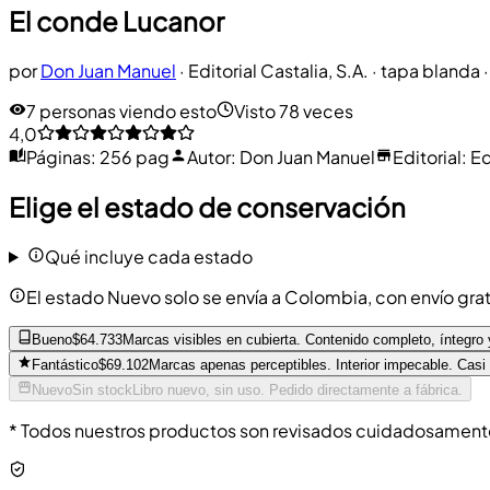
El conde Lucanor
por
Don Juan Manuel
·
Editorial Castalia, S.A.
· tapa blanda
·
7 personas viendo esto
Visto 78 veces
4,0
Páginas
:
256 pag
Autor
:
Don Juan Manuel
Editorial
:
Ed
Elige el estado de conservación
Qué incluye cada estado
El estado Nuevo solo se envía a Colombia, con envío grati
Bueno
$64.733
Marcas visibles en cubierta. Contenido completo, íntegro 
Fantástico
$69.102
Marcas apenas perceptibles. Interior impecable. Casi
Nuevo
Sin stock
Libro nuevo, sin uso. Pedido directamente a fábrica.
* Todos nuestros productos son revisados cuidadosamente 