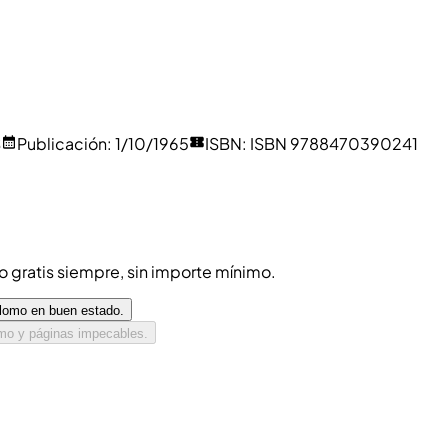
S
Publicación
:
1/10/1965
ISBN
:
ISBN 9788470390241
ío gratis siempre, sin importe mínimo.
 lomo en buen estado.
omo y páginas impecables.