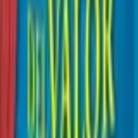
IVA incluido
Envío GRATIS
Devolución gratis 30 días
Agregar
Comprar ya · -
Paga con:
Ofertas disponibles por estado
El estado Nuevo solo se envía a Colombia, con envío
gratis en pedidos a partir de 15€. El resto de estados
llevan envío gratis siempre, sin importe mínimo.
Bueno
Sin stock
Marcas visibles en cubierta. Contenido completo, íntegro y revisado.
Genial
$64.605
Ligeras marcas en cubierta. Páginas limpias y lomo en buen estado.