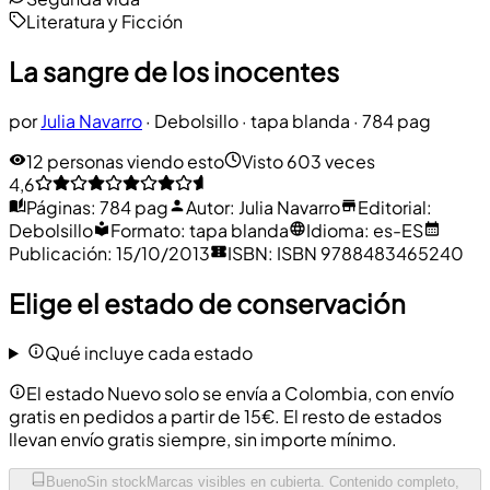
Literatura y Ficción
La sangre de los inocentes
por
Julia Navarro
·
Debolsillo
· tapa blanda
· 784 pag
12 personas viendo esto
Visto 603 veces
4,6
Páginas
:
784 pag
Autor
:
Julia Navarro
Editorial
:
Debolsillo
Formato
:
tapa blanda
Idioma
:
es-ES
Publicación
:
15/10/2013
ISBN
:
ISBN 9788483465240
Elige el estado de conservación
Qué incluye cada estado
El estado Nuevo solo se envía a Colombia, con envío
gratis en pedidos a partir de 15€. El resto de estados
llevan envío gratis siempre, sin importe mínimo.
Bueno
Sin stock
Marcas visibles en cubierta. Contenido completo,