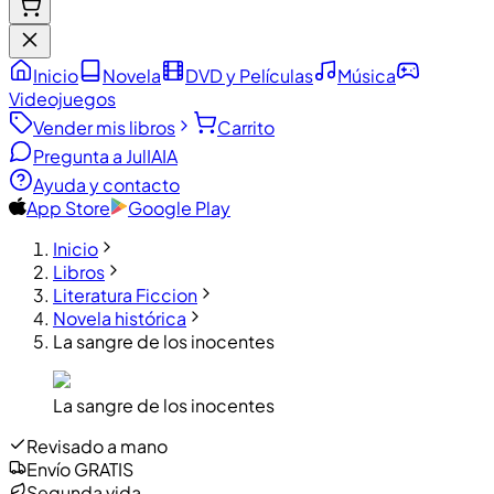
Inicio
Novela
DVD y Películas
Música
Videojuegos
Vender mis libros
Carrito
Pregunta a JulIA
IA
Ayuda y contacto
App Store
Google Play
Inicio
Libros
Literatura Ficcion
Novela histórica
La sangre de los inocentes
La sangre de los inocentes
Revisado a mano
Envío GRATIS
Segunda vida