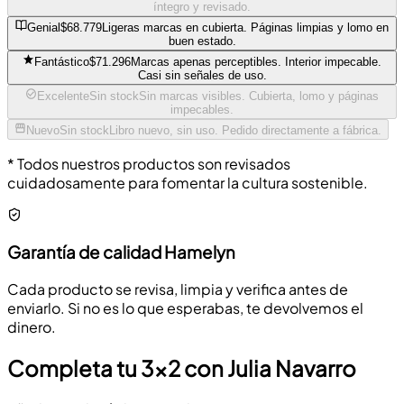
íntegro y revisado.
Genial
$68.779
Ligeras marcas en cubierta. Páginas limpias y lomo en
buen estado.
Fantástico
$71.296
Marcas apenas perceptibles. Interior impecable.
Casi sin señales de uso.
Excelente
Sin stock
Sin marcas visibles. Cubierta, lomo y páginas
impecables.
Nuevo
Sin stock
Libro nuevo, sin uso. Pedido directamente a fábrica.
* Todos nuestros productos son revisados
cuidadosamente para fomentar la cultura sostenible.
Garantía de calidad Hamelyn
Cada producto se revisa, limpia y verifica antes de
enviarlo. Si no es lo que esperabas, te devolvemos el
dinero.
Completa tu 3x2 con Julia Navarro