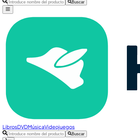
Buscar
Libros
DVD
Música
Videojuegos
Buscar