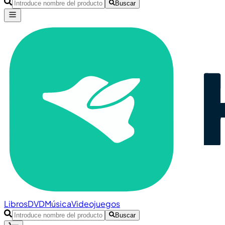
Buscar
Libros
DVD
Música
Videojuegos
Buscar