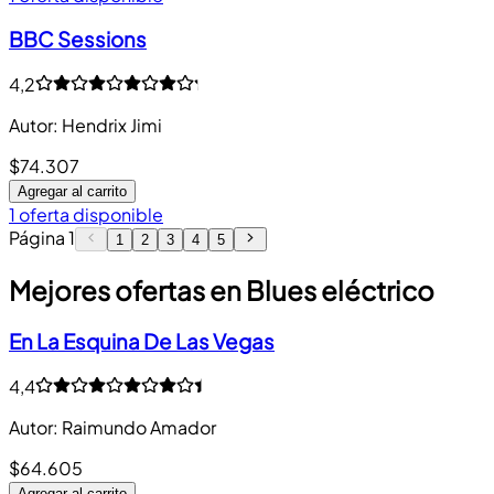
BBC Sessions
4,2
Autor
:
Hendrix Jimi
$74.307
Agregar al carrito
1 oferta disponible
Página
1
1
2
3
4
5
Mejores ofertas en Blues eléctrico
En La Esquina De Las Vegas
4,4
Autor
:
Raimundo Amador
$64.605
Agregar al carrito