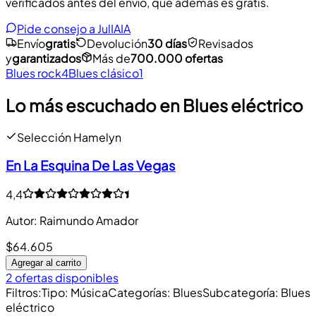
verificados antes del envío, que además es gratis.
Pide consejo a JulIA
IA
Envío
gratis
Devolución
30 días
Revisados
y
garantizados
Más de
700.000 ofertas
Blues rock
4
Blues clásico
1
Lo más escuchado en Blues eléctrico
Selección Hamelyn
En La Esquina De Las Vegas
4,4
Autor
:
Raimundo Amador
$64.605
Agregar al carrito
2 ofertas disponibles
Filtros
:
Tipo
:
Música
Categorías
:
Blues
Subcategoría
:
Blues
eléctrico