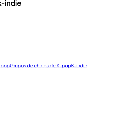
k-indie
K-pop
Grupos de chicos de K-pop
K-indie