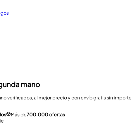
egos
segunda mano
 verificados, al mejor precio y con envío gratis sin import
dos
Más de
700.000 ofertas
ie