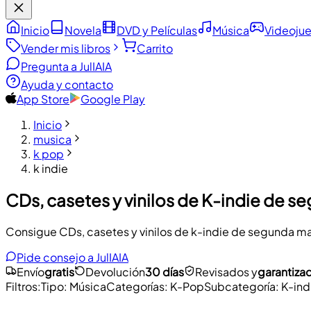
Inicio
Novela
DVD y Películas
Música
Videoju
Vender mis libros
Carrito
Pregunta a JulIA
IA
Ayuda y contacto
App Store
Google Play
Inicio
musica
k pop
k indie
CDs, casetes y vinilos de K-indie de 
Consigue CDs, casetes y vinilos de k-indie de segunda mano
Pide consejo a JulIA
IA
Envío
gratis
Devolución
30 días
Revisados y
garantiza
Filtros
:
Tipo
:
Música
Categorías
:
K-Pop
Subcategoría
:
K-ind