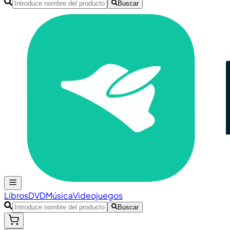
Buscar
Libros
DVD
Música
Videojuegos
Buscar