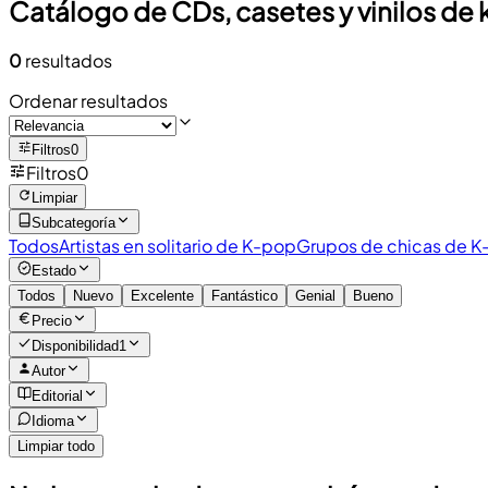
Catálogo de CDs, casetes y vinilos de 
0
resultados
Ordenar resultados
Filtros
0
Filtros
0
Limpiar
Subcategoría
Todos
Artistas en solitario de K-pop
Grupos de chicas de 
Estado
Todos
Nuevo
Excelente
Fantástico
Genial
Bueno
Precio
Disponibilidad
1
Autor
Editorial
Idioma
Limpiar todo