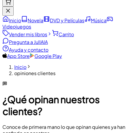
Inicio
Novela
DVD y Películas
Música
Videojuegos
Vender mis libros
Carrito
Pregunta a JulIA
IA
Ayuda y contacto
App Store
Google Play
Inicio
opiniones clientes
¿Qué opinan nuestros
clientes?
Conoce de primera mano lo que opinan quienes ya han