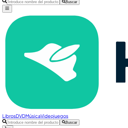
Buscar
Libros
DVD
Música
Videojuegos
Buscar