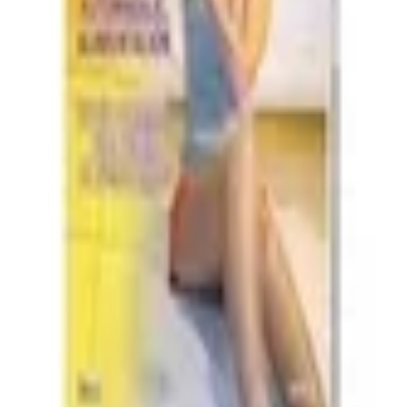
ría
:
Documental biográfico
biográfico