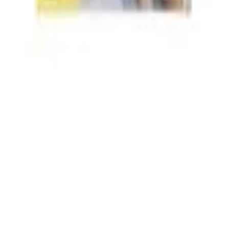
ntal de naturaleza
Documental deportivo
Documental hist