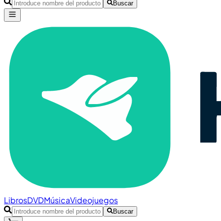
Buscar
Libros
DVD
Música
Videojuegos
Buscar