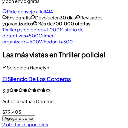
y con envío gratis.
Pide consejo a JulIA
IA
Envío
gratis
Devolución
30 días
Revisados
y
garantizados
Más de
700.000 ofertas
Thriller psicológico
+1.000
Misterio de
detectives
+500
Crimen
organizado
+500
Whodunit
+300
Las más vistas en Thriller policial
Selección Hamelyn
El Silencio De Los Corderos
3,8
Autor
:
Jonathan Demme
$79.405
Agregar al carrito
2 ofertas disponibles