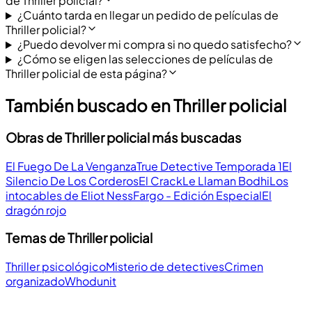
de Thriller policial?
¿Cuánto tarda en llegar un pedido de películas de
Thriller policial?
¿Puedo devolver mi compra si no quedo satisfecho?
¿Cómo se eligen las selecciones de películas de
Thriller policial de esta página?
También buscado en Thriller policial
Obras de Thriller policial más buscadas
El Fuego De La Venganza
True Detective Temporada 1
El
Silencio De Los Corderos
El Crack
Le Llaman Bodhi
Los
intocables de Eliot Ness
Fargo - Edición Especial
El
dragón rojo
Temas de Thriller policial
Thriller psicológico
Misterio de detectives
Crimen
organizado
Whodunit