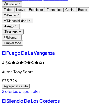
Estado
Todos
Nuevo
Excelente
Fantástico
Genial
Bueno
Precio
Disponibilidad
1
Autor
Editorial
Idioma
Limpiar todo
El Fuego De La Venganza
4,5
Autor
:
Tony Scott
$73.726
Agregar al carrito
2 ofertas disponibles
El Silencio De Los Corderos