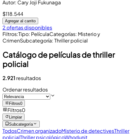
Autor
:
Cary Joji Fukunaga
$118.544
Agregar al carrito
2 ofertas disponibles
Filtros
:
Tipo
:
Película
Categorías
:
Misterio y
Crimen
Subcategoría
:
Thriller policial
Catálogo de películas de thriller
policial
2.921
resultados
Ordenar resultados
Filtros
0
Filtros
0
Limpiar
Subcategoría
Todos
Crimen organizado
Misterio de detectives
Thriller
policial
Thriller psicológico
Whodunit