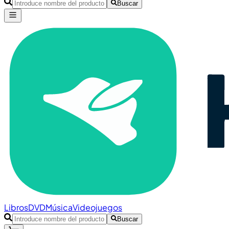
Buscar
Libros
DVD
Música
Videojuegos
Buscar