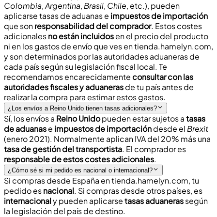
Colombia
,
Argentina
,
Brasil
,
Chile
, etc.), pueden
aplicarse
tasas de aduanas
e
impuestos de importación
que son
responsabilidad del comprador
. Estos costes
adicionales
no están incluidos
en el precio del producto
ni en los gastos de envío que ves en
tienda.hamelyn.com
,
y son determinados por las autoridades aduaneras de
cada país según su legislación fiscal local. Te
recomendamos encarecidamente
consultar con las
autoridades fiscales y aduaneras
de tu país antes de
realizar la compra para estimar estos gastos.
¿Los envíos a Reino Unido tienen tasas adicionales?
Sí, los envíos a
Reino Unido
pueden estar sujetos a
tasas
de aduanas
e
impuestos de importación
desde el
Brexit
(enero 2021). Normalmente aplican
IVA del 20%
más una
tasa de gestión del transportista
. El comprador es
responsable de estos costes adicionales
.
¿Cómo sé si mi pedido es nacional o internacional?
Si compras desde España en
tienda.hamelyn.com
, tu
pedido es
nacional
. Si compras desde otros países, es
internacional
y pueden aplicarse
tasas aduaneras
según
la legislación del país de destino.