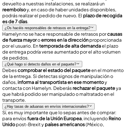
devuelto a nuestras instalaciones, se realizará un
reembolso
y, en caso de haber unidades disponibles,
podrás realizar el pedido de nuevo. El
plazo de recogida
es de 7 días
.
¿Os hacéis responsables de retrasos en la entrega?
Hamelyn no se hace responsable de retrasos por
causas
de fuerza mayor
o
errores en la dirección
proporcionada
por el usuario. En
temporada de alta demanda
el plazo
de entrega podría verse aumentado por el alto volumen
de pedidos.
¿Qué hago si detecto daños en el paquete?
Debes
comprobar el estado del paquete
en el momento
de la entrega. Si detectas signos de manipulación o
daños,
informa al transportista en ese momento
y
contacta con Hamelyn. Deberás
rechazar el paquete
ya
que habrá podido ser manipulado o maltratado en el
transporte.
¿Hay tasas de aduanas en envíos internacionales?
Sí, es muy importante que lo sepas antes de comprar:
para envíos
fuera de la Unión Europea
, incluyendo
Reino
Unido
post-Brexit y
países americanos
(
México
,