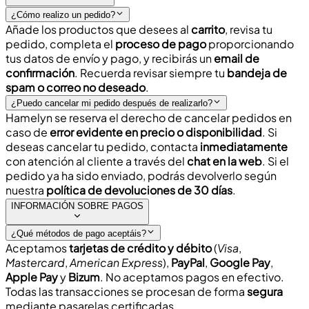
¿Cómo realizo un pedido?
Añade los productos que desees al
carrito
, revisa tu
pedido, completa el
proceso de pago
proporcionando
tus datos de envío y pago, y recibirás un
email de
confirmación
. Recuerda revisar siempre tu
bandeja de
spam o correo no deseado
.
¿Puedo cancelar mi pedido después de realizarlo?
Hamelyn se reserva el derecho de cancelar pedidos en
caso de
error evidente en precio o disponibilidad
. Si
deseas cancelar tu pedido, contacta
inmediatamente
con
atención al cliente
a través del
chat en la web
. Si el
pedido ya ha sido enviado, podrás devolverlo según
nuestra
política de devoluciones de 30 días
.
INFORMACIÓN SOBRE PAGOS
¿Qué métodos de pago aceptáis?
Aceptamos
tarjetas de crédito y débito
(
Visa
,
Mastercard
,
American Express
),
PayPal
,
Google Pay
,
Apple Pay
y
Bizum
.
No aceptamos pagos en efectivo
.
Todas las transacciones se procesan de forma
segura
mediante pasarelas certificadas.