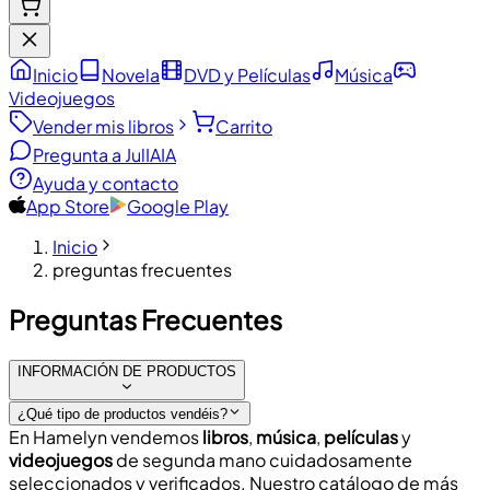
Inicio
Novela
DVD y Películas
Música
Videojuegos
Vender mis libros
Carrito
Pregunta a JulIA
IA
Ayuda y contacto
App Store
Google Play
Inicio
preguntas frecuentes
Preguntas Frecuentes
INFORMACIÓN DE PRODUCTOS
¿Qué tipo de productos vendéis?
En Hamelyn vendemos
libros
,
música
,
películas
y
videojuegos
de segunda mano cuidadosamente
seleccionados y verificados. Nuestro catálogo de más