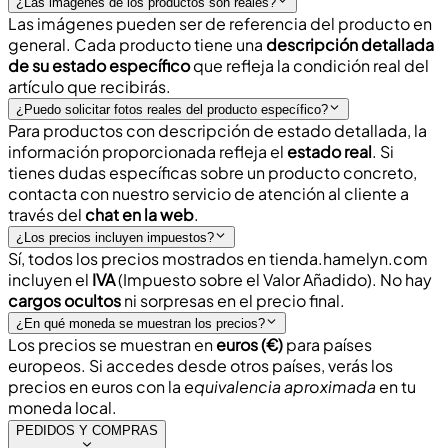
¿Las imágenes de los productos son reales?
Las imágenes pueden ser de referencia del producto en
general. Cada producto tiene una
descripción detallada
de su estado específico
que refleja la
condición real
del
artículo que recibirás.
¿Puedo solicitar fotos reales del producto específico?
Para productos con descripción de estado detallada, la
información proporcionada refleja el
estado real
. Si
tienes dudas específicas sobre un producto concreto,
contacta con nuestro
servicio de atención al cliente
a
través del
chat en la web
.
¿Los precios incluyen impuestos?
Sí, todos los precios mostrados en
tienda.hamelyn.com
incluyen el
IVA
(Impuesto sobre el Valor Añadido). No hay
cargos ocultos
ni sorpresas en el precio final.
¿En qué moneda se muestran los precios?
Los precios se muestran en
euros (€)
para países
europeos. Si accedes desde otros países, verás los
precios en euros con la
equivalencia aproximada
en tu
moneda local.
PEDIDOS Y COMPRAS