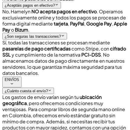
¿Aceptáis pagos en efectivo?
No, Hamelyn
NO acepta pagos en efectivo
. Operamos
exclusivamente online
y todos los pagos se procesan de
forma digital mediante
tarjeta
,
PayPal
,
Google Pay
,
Apple
Pay
o
Bizum
.
¿Son seguras las transacciones?
Sí, todas las transacciones se procesan mediante
pasarelas de pago certificadas
como
Stripe
, con
cifrado
SSL
y cumplimiento de la normativa
PCI-DSS
. No
almacenamos datos de pago directamente en nuestros
servidores, lo que garantiza
máxima seguridad
para tus
datos bancarios.
ENVÍOS
¿Cuánto cuesta el envío?
Los gastos de envío varían según tu
ubicación
geográfica
, pero ofrecemos condiciones muy
ventajosas. Para comprar libros de segunda mano online
en Colombia, ofrecemos
envío estándar gratuito
sin
mínimo de compra. Además, si necesitas recibir tus
productos con mayor rapidez, contamos con una opción