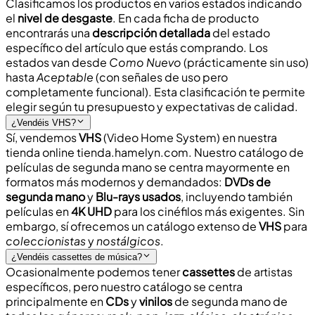
Clasificamos los productos en varios estados indicando
el
nivel de desgaste
. En cada ficha de producto
encontrarás una
descripción detallada
del estado
específico del artículo que estás comprando. Los
estados van desde
Como Nuevo
(prácticamente sin uso)
hasta
Aceptable
(con señales de uso pero
completamente funcional). Esta clasificación te permite
elegir según tu presupuesto
y expectativas de calidad.
¿Vendéis VHS?
Sí, vendemos
VHS
(Video Home System) en nuestra
tienda online
tienda.hamelyn.com
. Nuestro catálogo de
películas de segunda mano se centra mayormente en
formatos más modernos y demandados:
DVDs de
segunda mano
y
Blu-rays usados
, incluyendo también
películas en
4K UHD
para los cinéfilos más exigentes. Sin
embargo, sí ofrecemos un catálogo extenso de
VHS
para
coleccionistas
y
nostálgicos
.
¿Vendéis cassettes de música?
Ocasionalmente podemos tener
cassettes
de artistas
específicos, pero nuestro catálogo se centra
principalmente en
CDs
y
vinilos
de segunda mano de