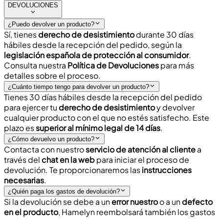
DEVOLUCIONES
¿Puedo devolver un producto?
Sí, tienes
derecho de desistimiento
durante
30 días
hábiles
desde la recepción del pedido, según la
legislación española de protección al consumidor
.
Consulta nuestra
Política de Devoluciones
para más
detalles sobre el proceso.
¿Cuánto tiempo tengo para devolver un producto?
Tienes
30 días hábiles
desde la recepción del pedido
para ejercer tu
derecho de desistimiento
y devolver
cualquier producto con el que no estés satisfecho. Este
plazo es
superior al mínimo legal de 14 días
.
¿Cómo devuelvo un producto?
Contacta con nuestro
servicio de atención al cliente
a
través del
chat en la web
para iniciar el proceso de
devolución. Te proporcionaremos las
instrucciones
necesarias
.
¿Quién paga los gastos de devolución?
Si la devolución se debe a un
error nuestro
o a un
defecto
en el producto
, Hamelyn reembolsará también los
gastos