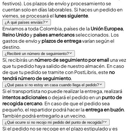
festivos). Los plazos de envío y procesamiento se
cuentan solo en
días laborables
. Si haces un pedido en
viernes, se procesará el
lunes siguiente
.
¿A qué países enviáis?
Enviamos a toda Colombia, países de la
Unión Europea
,
Reino Unido
y
países americanos
seleccionados. Los
gastos de envío
y
plazos de entrega
varían según el
destino.
¿Recibiré un número de seguimiento?
Sí, recibirás un
número de seguimiento por email
una vez
que tu pedido haya salido de nuestro almacén. En caso
de que tu pedido se tramite con
PostLibris
, este
no
tendrá número de seguimiento
.
¿Qué pasa si no estoy en casa cuando llega el pedido?
Si el transportista no puede realizar la entrega, realizará
intentos adicionales
o dejará el pedido en un
punto de
recogida cercano
. En caso de que el pedido sea
pequeño, el repartidor podrá hacer la
entrega en buzón
.
También podrá entregarlo a un vecino.
¿Qué ocurre si no recojo mi pedido del punto de recogida?
Si el pedido no se recoge en el plazo estipulado y es