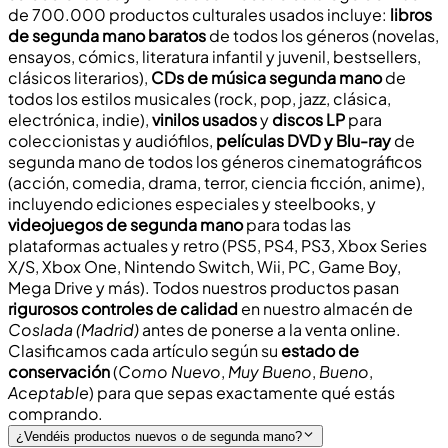
de
700.000 productos culturales
usados incluye:
libros
de segunda mano baratos
de todos los géneros (novelas,
ensayos, cómics, literatura infantil y juvenil, bestsellers,
clásicos literarios),
CDs de música segunda mano
de
todos los estilos musicales (rock, pop, jazz, clásica,
electrónica, indie),
vinilos usados
y
discos LP
para
coleccionistas y audiófilos,
películas DVD y Blu-ray
de
segunda mano de todos los géneros cinematográficos
(acción, comedia, drama, terror, ciencia ficción, anime),
incluyendo ediciones especiales y steelbooks, y
videojuegos de segunda mano
para todas las
plataformas actuales y retro (PS5, PS4, PS3, Xbox Series
X/S, Xbox One, Nintendo Switch, Wii, PC, Game Boy,
Mega Drive y más). Todos nuestros productos pasan
rigurosos controles de calidad
en nuestro almacén de
Coslada (Madrid)
antes de ponerse a la venta online.
Clasificamos cada artículo según su
estado de
conservación
(
Como Nuevo
,
Muy Bueno
,
Bueno
,
Aceptable
) para que sepas exactamente qué estás
comprando.
¿Vendéis productos nuevos o de segunda mano?