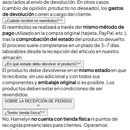
asociados al envío
de devolución. En otros casos
(
cambio de opinión
,
producto no deseado
), los
gastos
de devolución
corren a cargo del cliente.
¿Cuándo recibiré mi reembolso?
El reembolso se realizará a través del
mismo método de
pago
utilizado en la compra original (
tarjeta
,
PayPal
, etc.),
tras la
comprobación del estado
del producto devuelto.
El proceso suele completarse en un plazo de
3-7 días
laborables
desde la recepción del artículo en nuestro
almacén.
¿En qué estado debo devolver el producto?
El producto debe devolverse en el
mismo estado
en que
lo recibiste, sin uso adicional y con todos sus
componentes y
embalaje original
si es posible. Los
productos deben estar en
condiciones de ser
revendidos
.
SOBRE LA RECEPCIÓN DE PEDIDOS
¿Tenéis tienda física?
No, Hamelyn
no cuenta con tienda física
ni puntos de
recogida presenciales para clientes. Operamos