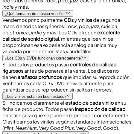
todos los géneros:
rock
,
pop
,
jazz
,
clásica
,
electrónica
,
indie
y más.
¿Qué formatos de música vendéis?
Vendemos principalmente
CDs
y
vinilos
de segunda
mano de todos los géneros:
rock
,
pop
,
jazz
,
clásica
,
electrónica
,
indie
y más. Los CDs ofrecen
excelente
calidad de sonido digital
, mientras que los vinilos
proporcionan esa
experiencia analógica única
muy
valorada por coleccionistas y audiófilos.
¿Los CDs y DVDs funcionan correctamente?
Sí, todos los productos pasan
controles de calidad
rigurosos
antes de ponerse a la venta. Los discos no
tienen
arañazos profundos
que impidan su reproducción.
Verificamos cada CD y DVD individualmente para
garantizar que
se reproducen sin saltos ni errores
.
¿Los vinilos están en buen estado?
Sí, indicamos claramente el
estado de cada vinilo
en su
ficha de producto. Todos pasan
inspección de calidad
para asegurar que se pueden reproducir correctamente.
Clasificamos los vinilos según
estándares internacionales
(
Mint
,
Near Mint
,
Very Good Plus
,
Very Good
,
Good
).