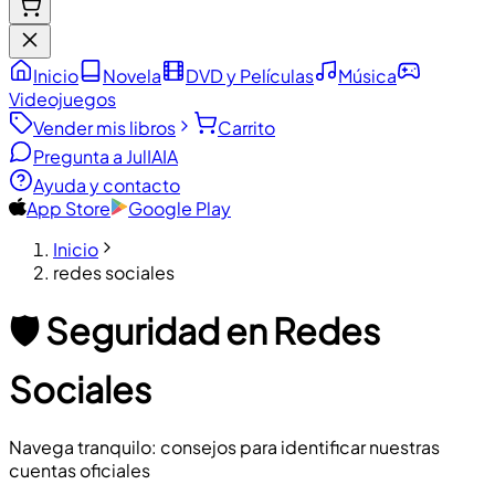
Inicio
Novela
DVD y Películas
Música
Videojuegos
Vender mis libros
Carrito
Pregunta a JulIA
IA
Ayuda y contacto
App Store
Google Play
Inicio
redes sociales
🛡️ Seguridad en Redes
Sociales
Navega tranquilo: consejos para identificar nuestras
cuentas oficiales