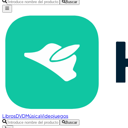
Buscar
Libros
DVD
Música
Videojuegos
Buscar