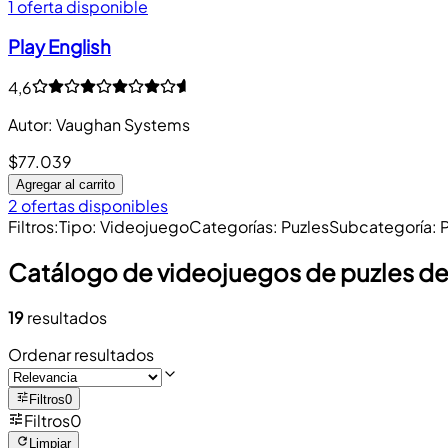
1 oferta disponible
Play English
4,6
Autor
:
Vaughan Systems
$77.039
Agregar al carrito
2 ofertas disponibles
Filtros
:
Tipo
:
Videojuego
Categorías
:
Puzles
Subcategoría
:
P
Catálogo de videojuegos de puzles de
19
resultados
Ordenar resultados
Filtros
0
Filtros
0
Limpiar