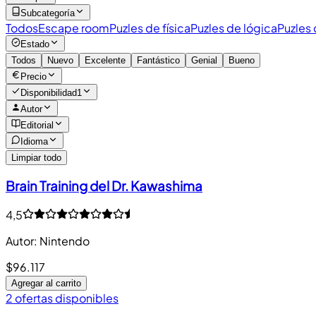
Subcategoría
Todos
Escape room
Puzles de física
Puzles de lógica
Puzles 
Estado
Todos
Nuevo
Excelente
Fantástico
Genial
Bueno
Precio
Disponibilidad
1
Autor
Editorial
Idioma
Limpiar todo
Brain Training del Dr. Kawashima
4,5
Autor
:
Nintendo
$96.117
Agregar al carrito
2 ofertas disponibles