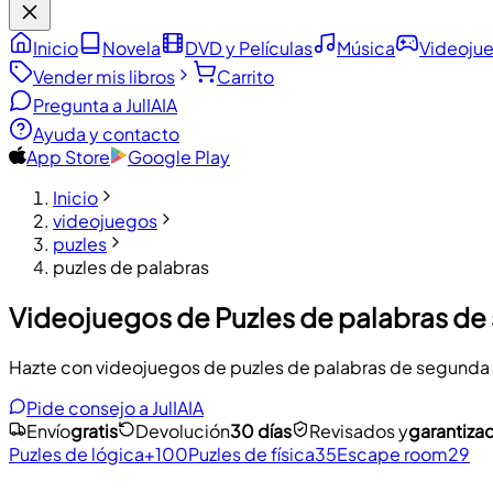
Inicio
Novela
DVD y Películas
Música
Videoju
Vender mis libros
Carrito
Pregunta a JulIA
IA
Ayuda y contacto
App Store
Google Play
Inicio
videojuegos
puzles
puzles de palabras
Videojuegos de Puzles de palabras d
Hazte con videojuegos de puzles de palabras de segunda man
Pide consejo a JulIA
IA
Envío
gratis
Devolución
30 días
Revisados y
garantiza
Puzles de lógica
+100
Puzles de física
35
Escape room
29