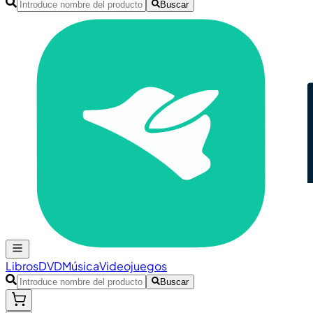
Buscar
Libros
DVD
Música
Videojuegos
Buscar